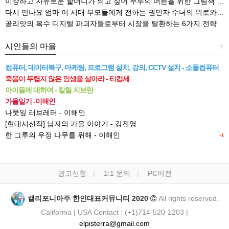
이상하고 자유로운 할머니가 되고 싶어 무루의 어른을 위한 그림책 읽기
다시 만나요 엄마 이 시대 부모들에게 전하는 권민자 수녀의 위로와 격려
골리앗의 복수 디지털 파괴자들로부터 시장을 탈환하는 6가지 전략
시인들의 마을
+
컴퓨터, 데이터복구, 마케팅, 프로그램 설치, 강의, CCTV 설치 - 소돌컴퓨터
죽음이 두렵지 않은 인생을 살아라 - 티컴세
아이들에 대하여 - 칼릴 지브란
가을일기 -이해인
나뭇잎 러브레터 - 이해인
[현대시선작] 남자의 가을 이야기 - 강전영
한 그루의 우정 나무를 위해 - 이해인
+1
광고신청
1:1 문의
PC버전
캘리포니아주 한인대표커뮤니티 2020
All rights reserved.
California | USA Contact : (+1)714-520-1203 |
elpisterra@gmail.com