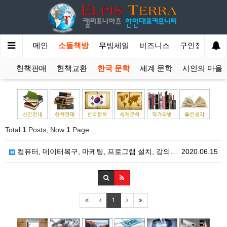
메인
소돌책방
무빙세일
비즈니스
구인정보
내
헌책판매
헌책교환
한국 문학
세계 문학
시인의 마을
Total
1
Posts, Now
1
Page
컴퓨터, 데이터복구, 마케팅, 프로그램 설치, 강의, …
2020.06.15
1