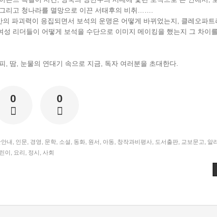
 그리고 청나라를 멸망으로 이끈 서태후의 비취…….
인간의 파괴력이 응집되면서 보석의 운명은 어떻게 바뀌었는지, 클레오파트라
의 여성 리더들이 어떻게 보석을 수단으로 이미지 메이킹을 했는지 그 차이
, 땀, 눈물의 연대기 속으로 지금, 독자 여러분을 초대한다.
0
0
간안내
,
인문
,
경영
,
문학
,
소설
,
동화
,
원서
,
아동
,
창작과비평사
,
도서출판
,
교보문고
,
알
린이
,
요리
,
정시
,
사회