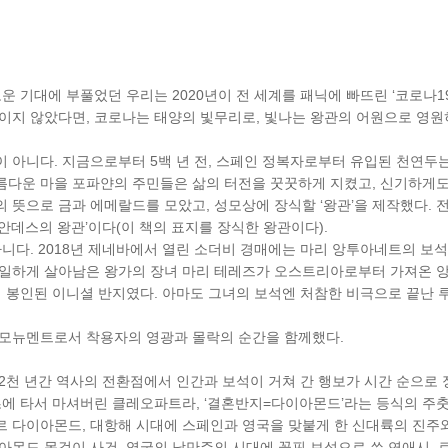
운 기대에 부풀었던 우리는 2020년이 전 세계를 패닉에 빠뜨린 ‘코로나1
이지 않았다면, 코로나는 태양의 빛무리로, 빛나는 왕관의 어원으로 영원
 아니다. 지금으로부터 5백 년 전, 스페인 정복자로부터 유입된 천연두
름다운 마을 포파얀의 주민들은 삶의 터전을 꿋꿋하게 지켰고, 신기하게도
 뜻으로 금과 에메랄드를 모았고, 성모상에 장식할 ‘왕관’을 제작했다. 
‘안데스의 왕관’이다(이 책의 표지를 장식한 왕관이다).
아니다. 2018년 제네바에서 열린 소더비 경매에는 마리 앙투아네트의 보
유일하게 살아남은 왕가의 장녀 마리 테레즈가 오스트리아로부터 가져온 
 봉인된 이니셜 반지였다. 아마도 그녀의 보석엔 처참한 비극으로 끝난 루
 모뉴멘트로서 착용자의 영광과 몰락의 순간을 함께했다.
2천 년간 역사의 전환점에서 인간과 보석이 거쳐 간 행보가 시간 순으로
초에 타서 마셔버린 클레오파트라, ‘결혼반지=다이아몬드’라는 등식의 주
르 다이아몬드, 대항해 시대에 스페인과 영국을 맞붙게 한 신대륙의 진주
아몬드 목걸이 사건, 영국의 낭만주의 시대에 꽃핀 보석으로 쓴 연애시,