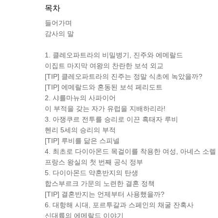
목차
들어가며
감사의 말
1. 클레오파트라의 비밀병기, 진주와 에메랄드
이집트 마지막 여왕의 찬란한 보석 외교
[TIP] 클레오파트라의 진주는 정말 식초에 녹았을까?
[TIP] 에메랄드와 혼동된 보석 페리도트
2. 샤를마뉴의 사파이어
이 부적을 갖는 자가 유럽을 지배하리라!
3. 아쟁쿠르 전투를 승리로 이끈 흑태자 루비
헨리 5세의 승리의 부적
[TIP] 루비를 닮은 스피넬
4. 최초로 다이아몬드 목걸이를 착용한 여성, 아녜스 소렐
프랑스 왕실의 첫 번째 공식 정부
5. 다이아몬드 약혼반지의 탄생
합스부르크 가문의 노련한 결혼 정책
[TIP] 결혼반지는 언제부터 사용했을까?
6. 대항해 시대, 포르투갈과 스페인의 채굴 잔혹사
신대륙의 에메랄드 이야기