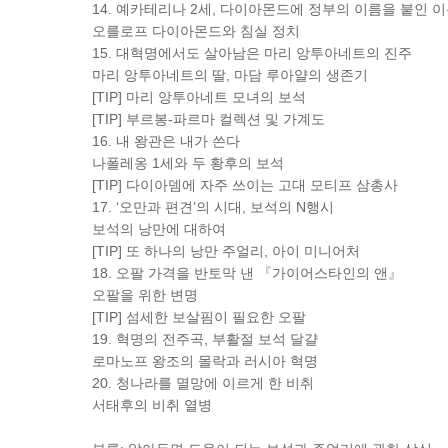
14. 예카테리나 2세, 다이아몬드에 정부의 이름을 붙인 
오를로프 다이아몬드와 침실 정치
15. 대혁명에서도 살아남은 마리 앙투아네트의 진주
마리 앙투아네트의 딸, 마담 루아얄의 생존기
[TIP] 마리 앙투아네트 모녀의 보석
[TIP] 부르봉-파르마 컬렉션 및 가계도
16. 내 왕관은 내가 쓴다
나폴레옹 1세와 두 황후의 보석
[TIP] 다이아뎀에 자주 쓰이는 고대 모티프 삼총사
17. ‘오만과 편견’의 시대, 보석의 N행시
보석의 낭만에 대하여
[TIP] 또 하나의 낭만 주얼리, 아이 미니어처
18. 오팔 가격을 반토막 낸 『가이어스타인의 앤』
오팔을 위한 변명
[TIP] 섬세한 보살핌이 필요한 오팔
19. 혁명의 전주곡, 부활절 보석 달걀
로마노프 왕조의 몰락과 러시아 혁명
20. 청나라를 멸망에 이르게 한 비취
서태후의 비취 열병