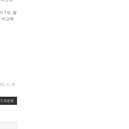
 7세, 엘
를 비교해
라딘
,
시
,
에
프린트