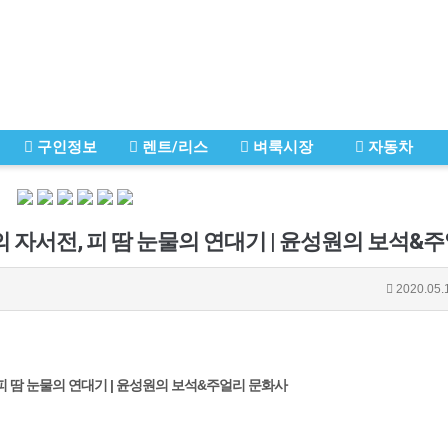
구인정보
렌트/리스
벼룩시장
자동차
2020.05.
피 땀 눈물의 연대기
|
윤성원의 보석&주얼리 문화사