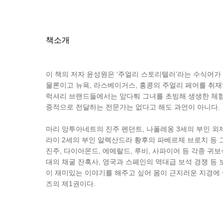
책소개
이 책의 저자 윤성원은 ‘주얼리 스토리텔러’라는 수식어가
물론이고 뉴욕, 라스베이거스, 홍콩의 주얼리 페어를 취재하
럭셔리 브랜드들에서는 앞다퉈 그녀를 초빙해 생생한 체험
중적으로 전달하는 전문가는 없다고 해도 과언이 아니다.
마리 앙투아네트의 진주 펜던트, 나폴레옹 3세의 부인 외
라이 2세의 부인 알렉산드라 황후의 파베르제 브로치 등
진주, 다이아몬드, 에메랄드, 루비, 사파이어 등 각종 귀
대의 채굴 잔혹사, 영국과 스페인의 역대급 보석 경쟁 등
이 재미있는 이야기를 해주고 싶어 몸이 근지러운 지경에 
즈의 제1권이다.