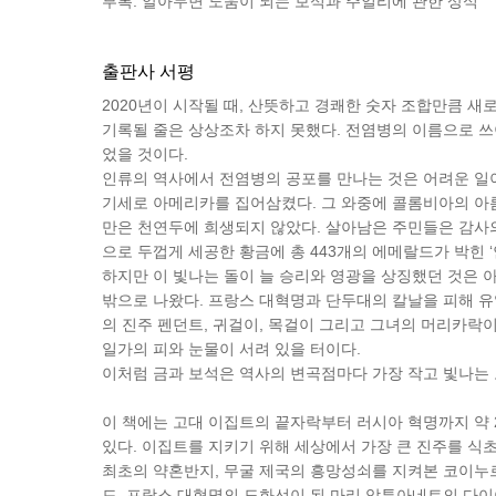
부록: 알아두면 도움이 되는 보석과 주얼리에 관한 상식
출판사 서평
2020년이 시작될 때, 산뜻하고 경쾌한 숫자 조합만큼 새로
기록될 줄은 상상조차 하지 못했다. 전염병의 이름으로 쓰
었을 것이다.
인류의 역사에서 전염병의 공포를 만나는 것은 어려운 일이
기세로 아메리카를 집어삼켰다. 그 와중에 콜롬비아의 아
만은 천연두에 희생되지 않았다. 살아남은 주민들은 감사의
으로 두껍게 세공한 황금에 총 443개의 에메랄드가 박힌 
하지만 이 빛나는 돌이 늘 승리와 영광을 상징했던 것은 
밖으로 나왔다. 프랑스 대혁명과 단두대의 칼날을 피해 
의 진주 펜던트, 귀걸이, 목걸이 그리고 그녀의 머리카락이
일가의 피와 눈물이 서려 있을 터이다.
이처럼 금과 보석은 역사의 변곡점마다 가장 작고 빛나는
이 책에는 고대 이집트의 끝자락부터 러시아 혁명까지 약 
있다. 이집트를 지키기 위해 세상에서 가장 큰 진주를 식
최초의 약혼반지, 무굴 제국의 흥망성쇠를 지켜본 코이누
드, 프랑스 대혁명의 도화선이 된 마리 앙투아네트의 다이