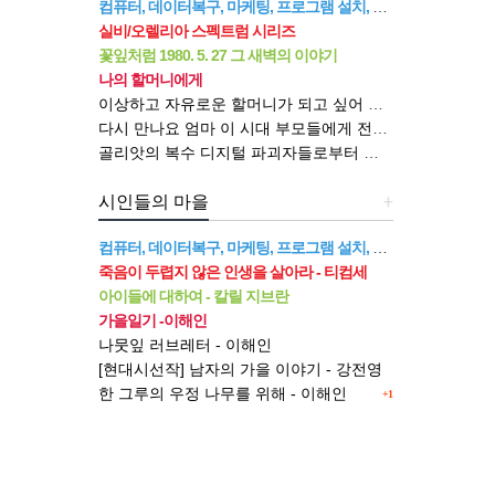
컴퓨터, 데이터복구, 마케팅, 프로그램 설치, 강의, CCTV 설치 - 소돌컴퓨터
실비/오렐리아 스펙트럼 시리즈
꽃잎처럼 1980. 5. 27 그 새벽의 이야기
나의 할머니에게
이상하고 자유로운 할머니가 되고 싶어 무루의 어른을 위한 그림책 읽기
다시 만나요 엄마 이 시대 부모들에게 전하는 권민자 수녀의 위로와 격려
골리앗의 복수 디지털 파괴자들로부터 시장을 탈환하는 6가지 전략
시인들의 마을
+
컴퓨터, 데이터복구, 마케팅, 프로그램 설치, 강의, CCTV 설치 - 소돌컴퓨터
죽음이 두렵지 않은 인생을 살아라 - 티컴세
아이들에 대하여 - 칼릴 지브란
가을일기 -이해인
나뭇잎 러브레터 - 이해인
[현대시선작] 남자의 가을 이야기 - 강전영
한 그루의 우정 나무를 위해 - 이해인
+1