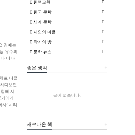
헌책교환
한국 문학
세계 문학
시인의 마을
작가의 방
요 경매는
 등 유수의
문학 뉴스
다 더 대
좋은 생각
+
 차르 니콜
기하다보면
대항해 시
글이 없습니다.
누군가에게
화사’ 시리
새로나온 책
+