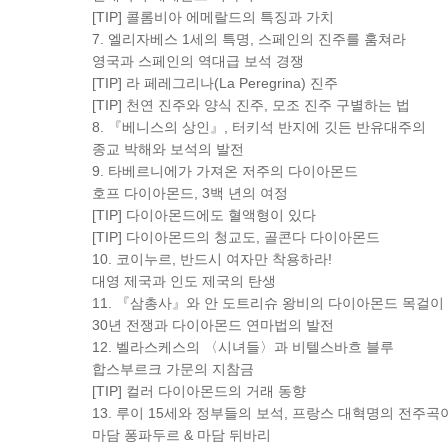
[TIP] 콜롬비아 에메랄드의 특징과 가치
7. 엘리자베스 1세의 특명, 스페인의 진주를 훔쳐라
영국과 스페인의 역대급 보석 경쟁
[TIP] 라 페레그리나(La Peregrina) 진주
[TIP] 천연 진주와 양식 진주, 모조 진주 구별하는 법
8. 『베니스의 상인』, 터키석 반지에 깃든 반유대주의
종교 박해와 보석의 발전
9. 타베르니에가 가져온 저주의 다이아몬드
호프 다이아몬드, 3백 년의 여정
[TIP] 다이아몬드에도 혈액형이 있다
[TIP] 다이아몬드의 청교도, 골콘다 다이아몬드
10. 코이누르, 반드시 여자만 착용하라!
대영 제국과 인도 제국의 탄생
11. 『삼총사』와 안 도트리슈 왕비의 다이아몬드 목걸이
30년 전쟁과 다이아몬드 연마법의 발전
12. 벨라스케스의 〈시녀들〉과 비텔스바흐 블루
합스부르크 가문의 지참금
[TIP] 컬러 다이아몬드의 거래 동향
13. 루이 15세와 정부들의 보석, 프랑스 대혁명의 전주곡
마담 퐁파두르 & 마담 뒤바리