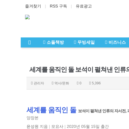
즐겨찾기
RSS 구독
유료광고
소돌책방
무빙세일
비즈니스
관리자
역사/문화
0
5,396
세계를 움직인 돌
보석이 펼쳐낸 인류의 자서전, 
양장본
윤성원
지음
|
모요사
|
2020년 05월 15일 출간