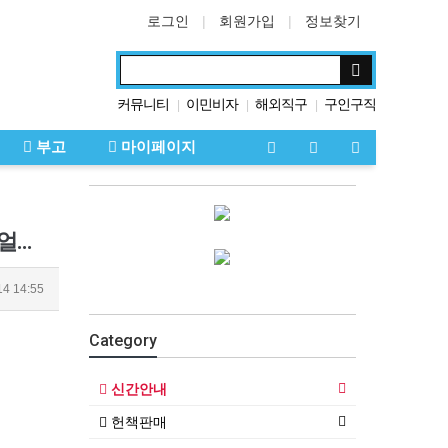
로그인
회원가입
정보찾기
커뮤니티
이민비자
해외직구
구인구직
|
|
|
부고
마이페이지
세계를 움직인 돌 보석이 펼쳐낸 인류의 자서전, 피 땀 눈물의 연대기 | 윤성원의 보석&주얼리 문화
14 14:55
Category
신간안내
헌책판매