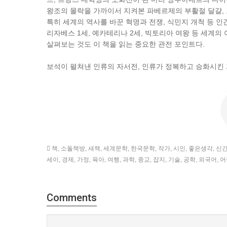
왕조의 몰락을 가까이서 지켜본 파베르제의 부활절 달걀,
특히 세계의 역사를 바꾼 혁명과 전쟁, 식민지 개척 등 
리자베스 1세, 예카테리나 2세, 빅토리아 여왕 등 세계
살펴보는 것도 이 책을 읽는 중요한 관전 포인트다.
보석이 펼쳐낸 인류의 자서전, 인류가 정복하고 승화시킨 피
책
,
소돌책방
,
새책
,
세계문학
,
한국문학
,
작가
,
시인
,
좋은생각
,
신
세이
,
경제
,
가정
,
육아
,
여행
,
과학
,
종교
,
잡지
,
기술
,
공학
,
외국어
,
어
Comments