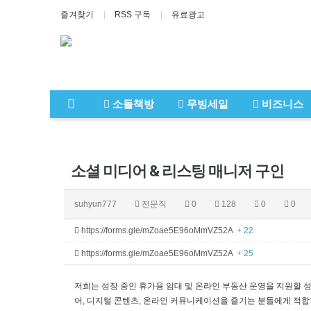
즐겨찾기
RSS 구독
유료광고
소돌책방
무빙세일
비즈니스
소셜 미디어 & 리스팅 매니저 구인
suhyun777
전문직
0
128
0
0
https://forms.gle/mZoae5E96oMmVZ52A
+ 22
https://forms.gle/mZoae5E96oMmVZ52A
+ 25
저희는 성장 중인 휴가용 임대 및 온라인 부동산 운영을 지원할 성실하고 
어, 디지털 콘텐츠, 온라인 커뮤니케이션을 즐기는 분들에게 적합