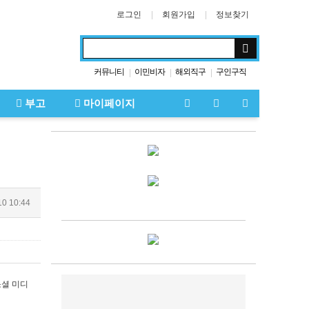
로그인
회원가입
정보찾기
커뮤니티
이민비자
해외직구
구인구직
|
|
|
부고
마이페이지
10 10:44
소셜 미디