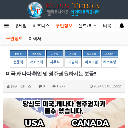
방
무빙세일
비즈니스
구인정보
렌트/리스
벼룩시장
구인정보
이력서
미국,캐나다 취업 및 영주권 원하시는 분들!!
뱅쿠버크리스
0
1,277
2024.03.01 15:22