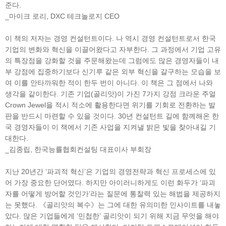
준다.
_마이크 로리, DXC 테크놀로지 CEO
이 책의 저자는 경영 컨설턴트이다. 나 역시 경영 컨설턴트로서 한국
기업의 변화와 혁신을 이끌어왔다고 자부한다. 그 과정에서 기업 고유
의 특장점을 강화할 것을 주문해왔는데 그럼에도 많은 경영자들이 내
부 강점에 집중하기보다 신기루 같은 외부 혁신을 갈구하는 모습을 보
여 이를 안타까워한 적이 한두 번이 아니다. 이 책은 그 점에서 나와
생각을 같이한다. 기존 기업(골리앗)이 가진 7가지 강점 크라운 주얼
Crown Jewel을 적시 적소에 활용한다면 위기를 기회로 전환하는 발
판을 반드시 마련할 수 있을 것이다. 30년 컨설턴트 길에 함께해온 한
국 경영자들이 이 책에서 기존 사업을 지켜낼 밝은 빛을 찾아내길 기
대한다.
_김종립, 한국능률협회컨설팅 대표이사 부회장
지난 20년간 ‘파괴적 혁신’은 기업의 경영전략과 혁신 프로세스에 있
어 가장 중요한 단어였다. 하지만 아이러니하게도 이런 화두가 ‘파괴
자를 어떻게 방어할 것인가’라는 질문에 통찰력 있는 해법을 제공하지
는 못했다. 《골리앗의 복수》는 그에 대한 유의미한 인사이트를 내놓
았다. 많은 기업들에게 ‘민첩한’ 골리앗이 되기 위해 지금 무엇을 해야