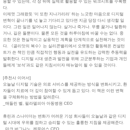
용할 수 있는데, 각 장 뒤에 실제로 활용할 수 있는 워크시트를 수록했
다.
이제껏 그래왔듯 ‘이 또한 지나가리라’ 하는 느긋한 마음으로 디지털
변혁이 끝나기를 넋 놓고 기다리고 있다면 지금 당장 다시 생각할 일
이다. 그런 일은 일어나지 않는다. 살거나 죽거나. 무릎 꿇거나 탈환하
거나, 길은 둘뿐이다. 물론 모든 것을 하루아침에 바꿀 수는 없다. 중
요한 것은 현실적이고 실용적인 계획을 단계적으로 실천해가는 것이
다. 《골리앗의 복수》는 실리콘밸리에서 오랫동안 활동해온 컨설턴
트가 쓴 책인 만큼 직접적인 행동과 실전을 유도하는 강력한 추동력을
발휘한다. 디지털 시대 생존과 발전을 위해 고군분투하는 기업과 개인
들에게 ‘보석’과도 같은 지침서이자 매뉴얼이 될 수 있을 것이다.
[추천사 이어서]
오늘날 디지털 기술은 의료 서비스를 제공하는 방식을 변화시키고, 환
자들이 치료에 더 깊이 참여할 수 있게 돕고 있다. 이 책은 이런 변혁
을 구체화하는 방법을 알려준다.
_매들린 벨, 필라델피아 아동병원 CEO
휴린과 스나이더는 변화가 어려운 기성 회사들이 오늘날과 같은 디지
털 시대에 우위를 점하고 승리할 수 있는 훌륭한 지침을 제공해준다.
_마크 버그나노, 케무어스 CEO