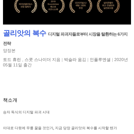
골리앗의 복수
디지털 파괴자들로부터 시장을 탈환하는 6가지
전략
양장본
토드 휴린
,
스콧 스나이더
지음
|
박슬라
옮김
|
인플루엔셜
|
2020년
05월 11일 출간
책소개
승자 독식의 디지털 파괴 시대
이대로 다윗에 무릎 꿇을 것인가, 지금 당장 골리앗의 복수를 시작할 텐가