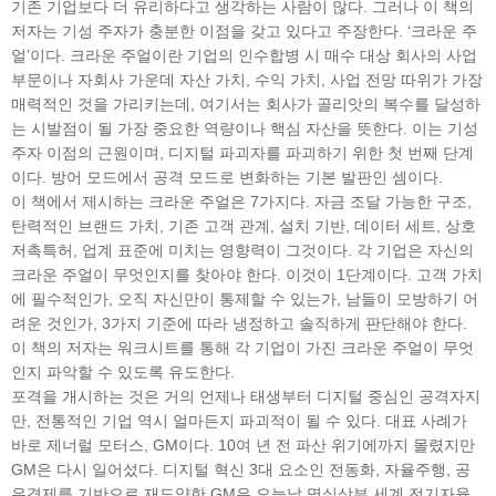
기존 기업보다 더 유리하다고 생각하는 사람이 많다. 그러나 이 책의
저자는 기성 주자가 충분한 이점을 갖고 있다고 주장한다. ‘크라운 주
얼’이다. 크라운 주얼이란 기업의 인수합병 시 매수 대상 회사의 사업
부문이나 자회사 가운데 자산 가치, 수익 가치, 사업 전망 따위가 가장
매력적인 것을 가리키는데, 여기서는 회사가 골리앗의 복수를 달성하
는 시발점이 될 가장 중요한 역량이나 핵심 자산을 뜻한다. 이는 기성
주자 이점의 근원이며, 디지털 파괴자를 파괴하기 위한 첫 번째 단계
이다. 방어 모드에서 공격 모드로 변화하는 기본 발판인 셈이다.
이 책에서 제시하는 크라운 주얼은 7가지다. 자금 조달 가능한 구조,
탄력적인 브랜드 가치, 기존 고객 관계, 설치 기반, 데이터 세트, 상호
저촉특허, 업계 표준에 미치는 영향력이 그것이다. 각 기업은 자신의
크라운 주얼이 무엇인지를 찾아야 한다. 이것이 1단계이다. 고객 가치
에 필수적인가, 오직 자신만이 통제할 수 있는가, 남들이 모방하기 어
려운 것인가, 3가지 기준에 따라 냉정하고 솔직하게 판단해야 한다.
이 책의 저자는 워크시트를 통해 각 기업이 가진 크라운 주얼이 무엇
인지 파악할 수 있도록 유도한다.
포격을 개시하는 것은 거의 언제나 태생부터 디지털 중심인 공격자지
만, 전통적인 기업 역시 얼마든지 파괴적이 될 수 있다. 대표 사례가
바로 제너럴 모터스, GM이다. 10여 년 전 파산 위기에까지 몰렸지만
GM은 다시 일어섰다. 디지털 혁신 3대 요소인 전동화, 자율주행, 공
유경제를 기반으로 재도약한 GM은 오늘날 명실상부 세계 전기자율