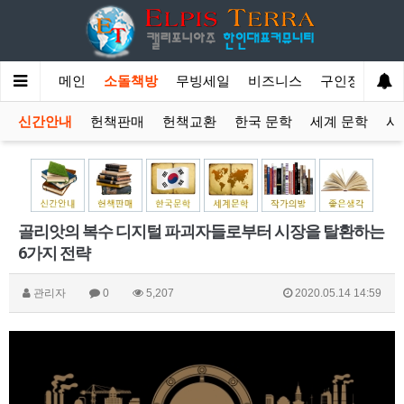
메인
소돌책방
무빙세일
비즈니스
구인정보
신간안내
헌책판매
헌책교환
한국 문학
세계 문학
시
골리앗의 복수 디지털 파괴자들로부터 시장을 탈환하는
6가지 전략
관리자
0
5,207
2020.05.14 14:59