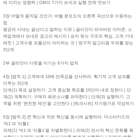
에 미치는 영향력 | GM의 7가지 보석과 실행 전략 엿보기
3장 어떻게 움직일 것인가: 바벨 분포도의 오른쪽 곡선으로 이동하는
법
평균의 시대는 끝났다고 말하는 이유 | 골리앗이 되어버린 아마존, 소
매업계에서 보내온 경고의 메시지 | 승자 독식 구조의 핵심, 고객 기대
래칫 | 고객수용 포물선이 의미하는 것 | 영구적 알고리즘 우위를 얻는
3단계
2부 골리앗이 다윗을 이기는 6가지 법칙
4장 [법칙 1] 고객에게 10배 만족감을 선사하라: 획기적 고객 성과를
이루는 3단계
단계(1) 목표 설정하기: 고객 중심형 목표를 10단어 내로 정한다 | 단
계(2) 계획하기: 구매자 페르소나를 파악한다 | 단계(3) 실행하기: 고
객을 위한 ‘완전한 제안’을 고안한다 | [워크시트] 자기평가표 작성하기
5장 [법칙 2] 큰 혁신과 작은 혁신을 동시에 실행하라: 마스터카드의
‘빅1’과 ‘리틀1’
과제(1) ‘빅1’과 ‘리틀1’을 차별화한다 | 과제(2) 전사적 혁신 문화를 육