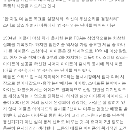
주행차 시장을 리드하고 있다.
“한 차원 더 높은 목표를 설정하라, 혁신의 우선순위를 결정하라”
스티브 잡스가 회사 이름에서 ‘컴퓨터’라는 단어를 빼버린 이유
1994년, 애플이 야심 차게 출시한 뉴턴 PDA는 상업적으로는 처참한
실패를 기록했다. 하지만 첨단기술 역사상 가장 중요한 제품 중 하나
가 될 아이폰의 조상이다. 아이폰은 전 세계적으로 10억 대 이상 팔렸
고, 현재 애플 전체 매출 3분의 2를 차지하는 괴물이다. 스티브 잡스는
아이폰의 성공을 확신한 나머지 아이폰의 출시와 동시에 회사 이름
(애플 컴퓨터)에서 ‘컴퓨터’라는 단어를 빼버렸다.
애플은 스티브 잡스의 지휘하에 PC라는 틈새시장에서 점차 여러 시
장으로 뻗어나갔으며-음악 분야에서는 아이팟, 스마트폰 분야에서는
아이폰, 태블릿에서는 아이패드-결과적으로 산업 전반을 디지털적으
로 재창조하는 기업으로 진화했다. 하지만 실상 아이폰과 아이패드 기
술이 2007년에 거의 동시에 완성되어 있었다는 사실은 잘 알려져 있
지 않다. 애플은 아이패드의 출시를 2년이나 미루는 엄청난 배짱을 발
휘했다. 잡스는 아이폰을 통한 획기적 고객 성과-휴대전화를 단순한
통신기기가 아닌 삶의 통제 센터로 바꾸는 것-의 효력이 2년 정도는
충분히 유지되리라 생각했다. 그동안 애플은 아이폰의 획기적인 고객