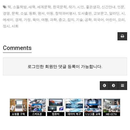
책
,
소돌책방
,
새책
,
세계문학
,
한국문학
,
작가
,
시인
,
좋은생각
,
신간안내
,
인문
,
경영
,
문학
,
소설
,
동화
,
원서
,
아동
,
창작과비평사
,
도서출판
,
교보문고
,
알라딘
,
시
,
에세이
,
경제
,
가정
,
육아
,
여행
,
과학
,
종교
,
잡지
,
기술
,
공학
,
외국어
,
어린이
,
요리
,
정시
,
사회
Comments
로그인한 회원만 댓글 등록이 가능합니다.