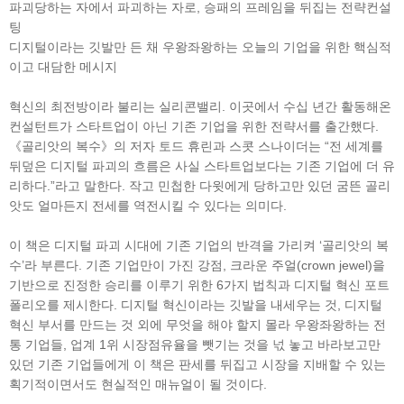
파괴당하는 자에서 파괴하는 자로, 승패의 프레임을 뒤집는 전략컨설
팅
디지털이라는 깃발만 든 채 우왕좌왕하는 오늘의 기업을 위한 핵심적
이고 대담한 메시지
혁신의 최전방이라 불리는 실리콘밸리. 이곳에서 수십 년간 활동해온
컨설턴트가 스타트업이 아닌 기존 기업을 위한 전략서를 출간했다.
《골리앗의 복수》의 저자 토드 휴린과 스콧 스나이더는 “전 세계를
뒤덮은 디지털 파괴의 흐름은 사실 스타트업보다는 기존 기업에 더 유
리하다.”라고 말한다. 작고 민첩한 다윗에게 당하고만 있던 굼뜬 골리
앗도 얼마든지 전세를 역전시킬 수 있다는 의미다.
이 책은 디지털 파괴 시대에 기존 기업의 반격을 가리켜 ‘골리앗의 복
수’라 부른다. 기존 기업만이 가진 강점, 크라운 주얼(crown jewel)을
기반으로 진정한 승리를 이루기 위한 6가지 법칙과 디지털 혁신 포트
폴리오를 제시한다. 디지털 혁신이라는 깃발을 내세우는 것, 디지털
혁신 부서를 만드는 것 외에 무엇을 해야 할지 몰라 우왕좌왕하는 전
통 기업들, 업계 1위 시장점유율을 뺏기는 것을 넋 놓고 바라보고만
있던 기존 기업들에게 이 책은 판세를 뒤집고 시장을 지배할 수 있는
획기적이면서도 현실적인 매뉴얼이 될 것이다.