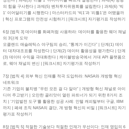
성한다 | 과제(3) ‘리틀 1’ 아이디어를 빠르게 실행한다 | 과제(4) 병행
의 힘을 구사한다 | 과제(5) 벤처투자위원회를 설립한다 | 과제(6) ‘빅
1’ 이어달리기를 시행한다 | 마스터카드의 ‘빅1’과 ‘리틀1’은 어땠을까
| 혁신 프로그램의 안전성 시험하기 | [워크시트] 자기평가표 작성하기
6장 [법칙 3] 데이터를 화폐처럼 사용하라: 데이터를 활용한 웨더 채널
의 3단계 도약
오클랜드 애슬레틱스 야구팀의 승리, “통계가 이긴다” | 단계(1) 데이
터 대차대조표를 작성한다 | 단계(2) 데이터 활용성을 평가한다 | 단계
(3) 데이터 수익을 극대화한다 | 케이블방송국에서 거대 API 플랫폼으
로, 웨더 채널의 변신 | [워크시트] 자기평가표 작성하기
7장 [법칙 4] 외부 혁신 인재를 적극 도입하라: NASA와 개방형 혁신
네트워크
기존 기업의 불치병 “우린 모든 걸 다 알아” | 개방형 혁신 채널로 아이
디어 주고받기 | 오만한 골리앗이 열린 파트너가 되기 위한 8가지 조
치 | ‘기업발전 도구’를 활용한 성공 사례: 인텔 캐피털부터 구글, IBM
까지 | 폐쇄 조직 NASA의 결단, 개 방형 혁신의 비밀 | [워크시트] 자기
평가표 작성하기
8장 [법칙 5] 적절한 기술보다 적절한 인재가 우선이다: 인재 영입의 6