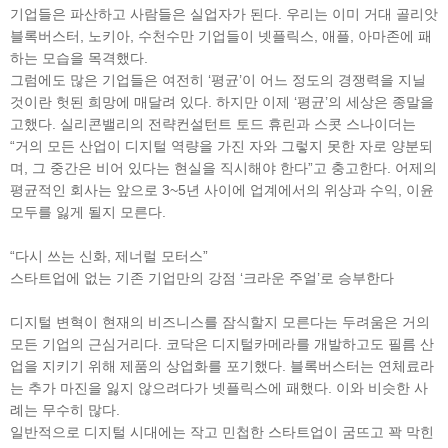
기업들은 파산하고 사람들은 실업자가 된다. 우리는 이미 거대 골리앗
블록버스터, 노키아, 수천수만 기업들이 넷플릭스, 애플, 아마존에 패
하는 모습을 목격했다.
그럼에도 많은 기업들은 여전히 ‘평균’이 어느 정도의 경쟁력을 지닐
것이란 헛된 희망에 매달려 있다. 하지만 이제 ‘평균’의 세상은 종말을
고했다. 실리콘밸리의 전략컨설턴트 토드 휴린과 스콧 스나이더는
“거의 모든 산업이 디지털 역량을 가진 자와 그렇지 못한 자로 양분되
며, 그 중간은 비어 있다는 현실을 직시해야 한다”고 충고한다. 어제의
평균적인 회사는 앞으로 3~5년 사이에 업계에서의 위상과 수익, 이윤
모두를 잃게 될지 모른다.
“다시 쓰는 신화, 제너럴 모터스”
스타트업에 없는 기존 기업만의 강점 ‘크라운 주얼’로 승부한다
디지털 변혁이 현재의 비즈니스를 잠식할지 모른다는 두려움은 거의
모든 기업의 근심거리다. 코닥은 디지털카메라를 개발하고도 필름 산
업을 지키기 위해 제품의 상업화를 포기했다. 블록버스터는 연체료라
는 추가 마진을 잃지 않으려다가 넷플릭스에 패했다. 이와 비슷한 사
례는 무수히 많다.
일반적으로 디지털 시대에는 작고 민첩한 스타트업이 굼뜨고 꽉 막힌