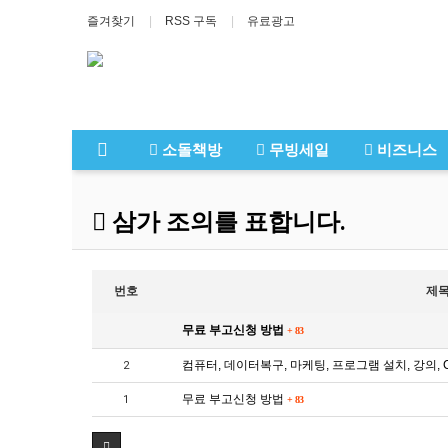
즐겨찾기
RSS 구독
유료광고
소돌책방
무빙세일
비즈니스
삼가 조의를 표합니다.
번호
제
무료 부고신청 방법
+
83
컴퓨터, 데이터복구, 마케팅, 프로그램 설치, 강의, 
2
무료 부고신청 방법
1
+
83