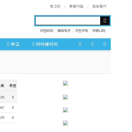
로그인
회원가입
정보찾기
이민비자
해외직구
구인구직
커뮤니티
|
|
|
부고
마이페이지
조회
추천
670
0
567
0
670
0