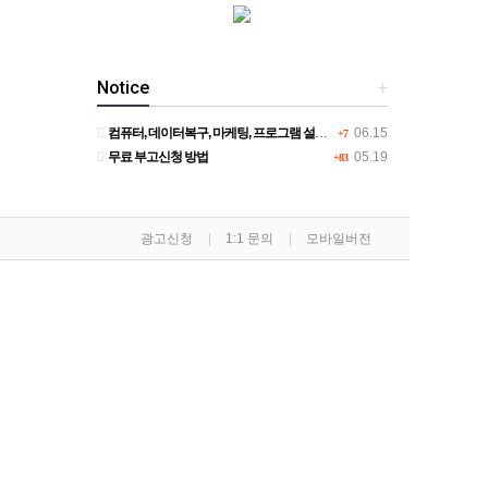
Notice
+
컴퓨터, 데이터복구, 마케팅, 프로그램 설치, 강의, CCTV 설치 - 소돌컴퓨터
06.15
+7
무료 부고신청 방법
05.19
+83
광고신청
1:1 문의
모바일버전