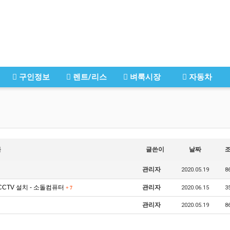
구인정보
렌트/리스
벼룩시장
자동차
목
글쓴이
날짜
관리자
2020.05.19
8
CCTV 설치 - 소돌컴퓨터
관리자
2020.06.15
3
+
7
관리자
2020.05.19
8