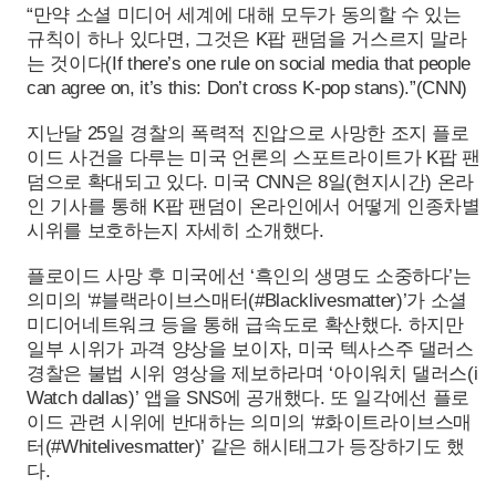
“만약 소셜 미디어 세계에 대해 모두가 동의할 수 있는
규칙이 하나 있다면, 그것은 K팝 팬덤을 거스르지 말라
는 것이다(If there’s one rule on social media that people
can agree on, it’s this: Don’t cross K-pop stans).”(CNN)
지난달 25일 경찰의 폭력적 진압으로 사망한 조지 플로
이드 사건을 다루는 미국 언론의 스포트라이트가 K팝 팬
덤으로 확대되고 있다. 미국 CNN은 8일(현지시간) 온라
인 기사를 통해 K팝 팬덤이 온라인에서 어떻게 인종차별
시위를 보호하는지 자세히 소개했다.
플로이드 사망 후 미국에선 ‘흑인의 생명도 소중하다’는
의미의 ‘#블랙라이브스매터(#Blacklivesmatter)’가 소셜
미디어네트워크 등을 통해 급속도로 확산했다. 하지만
일부 시위가 과격 양상을 보이자, 미국 텍사스주 댈러스
경찰은 불법 시위 영상을 제보하라며 ‘아이워치 댈러스(i
Watch dallas)’ 앱을 SNS에 공개했다. 또 일각에선 플로
이드 관련 시위에 반대하는 의미의 ‘#화이트라이브스매
터(#Whitelivesmatter)’ 같은 해시태그가 등장하기도 했
다.