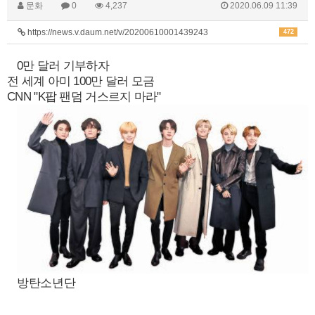
문화
0
4,237
2020.06.09 11:39
https://news.v.daum.net/v/20200610001439243
472
0만 달러 기부하자
전 세계 아미 100만 달러 모금
CNN "K팝 팬덤 거스르지 마라"
방탄소년단