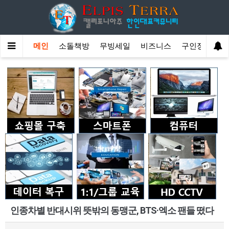
메인
소돌책방
무빙세일
비즈니스
구인정보
인종차별 반대시위 뜻밖의 동맹군, BTS·엑소 팬들 떴다