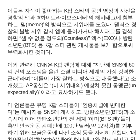
이들은 자신이 좋아하는 K팝 스타의 공연 영상과 사진을
경찰의 앱과 ‘#화이트라이브스매터’의 해시태그에 첨부
하는 ‘밈(meme)’의 방식으로 시위대를 도왔다. 댈러스 경
찰의 불법 시위 감시 앱에 들어가거나 해시태그를 검색
하면 “셀 수 없을 정도의(Countless)” 엑소(EXO)나 방탄
소년단(BTS) 등 K팝 스타 관련 게시물을 보게 함으로써
무력화시킨 것이다.
이와 관련해 CNN은 K팝 팬덤에 대해 “지난해 SNS에 60
억 건의 포스팅을 올린 소셜 미디어 세계의 가장 강력한
군대”라며 “이들이 가장 잘하는 방식으로 대응했다”고 소
개했고, AP통신은 “(미 시위대의) 예상치 못한 동맹군(un
expected ally)”이라고 묘사하기도 했다.
미 언론들은 유명 K팝 스타들이 “인종차별에 반대한
다”는 메시지를 SNS에 게시하고, 방탄소년단(BTS)과 소
속사에 이어 방탄소년단의 전 세계 ‘아미(BTS 팬)’들이
흑인 인권운동 캠페인에 100만 달러(약 12억원)를 기부
하기 위해 모금운동에 나선 소식 등을 자세히 전했다. ‘매
치어밀리언(#MatchAMillion)’ 해시태그와 함께 퍼지고 있