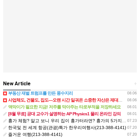
New Article
+
부동산 재벌 트럼프를 만든 풍수지리
08.06
사업체도, 건물도, 집도—오랜 시간 일궈온 소중한 자산은 제대로 보호받아야 합니다.
08.06
액막이가 필요한 지금! 저주를 막아주는 타로부적을 저장하세요
08.01
[8월 무료] 공대 교수가 설명하는 AP Physics1 물리 온라인 강의
08.01
흉가 체험? 알고 보니 우리 집이 흉가터라면? 흉가의 5가지 조건 + 절대 사지 말아야 할 땅 체크리스트
07.23
한국및 전 세계 항공(관광)특가 한우리여행사(213-388-4141)
07.20
즐거운 여행(213-388-4141)
07.20