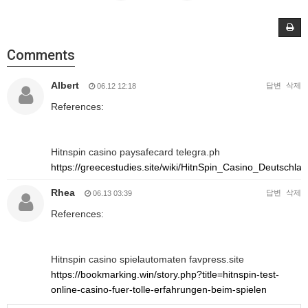
Comments
Albert
답변
삭제
06.12 12:18
References:
Hitnspin casino paysafecard telegra.ph
https://greecestudies.site/wiki/HitnSpin_Casino_Deutsch
Rhea
답변
삭제
06.13 03:39
References:
Hitnspin casino spielautomaten favpress.site
https://bookmarking.win/story.php?title=hitnspin-test-
online-casino-fuer-tolle-erfahrungen-beim-spielen