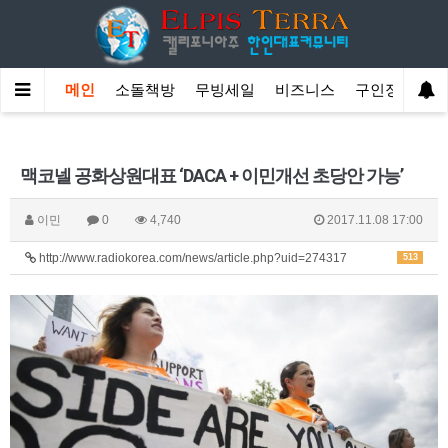
메인
소돌책방
무빙세일
비즈니스
구인정보
맥코넬 공화상원대표 ‘DACA + 이민개선 초당안 가능’
이민
0
4,740
2017.11.08 17:00
http://www.radiokorea.com/news/article.php?uid=274317
513