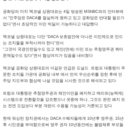
공화당의 미치 맥코넬 상원대표는 4일 방송된 MSNBC와의 인터뷰에
서 “민주당은 DACA를 절실하게 원하고 있고 공화당은 반대할 필요가
없다”면서 초당적인 이민 빅딜이 가능하다고 대답했다
맥코넬 상원대표는 다만 “DACA 보호법안에 더나은 이민제도로 만드
는 조치들을 부착시켜야 한다”면서
“그것이 국경안전일수도 있고 체인(연쇄) 이민 또는 추첨영주권 쿼터
문제일수도 있다”면서 협상여지가 있음을 내비쳤다
맥코넬 공화당 상원대표의 이같은 언급은 도널드 트럼프 대통령이 주
문한 조치들 가운데 공화당 내부 에서 먼저 우선순위를 정한 후에 민
주당 지도부와 협상에 나설 것임을 시사한 것으로 해석되고 있다
트럼프 대통령은 추첨영주권과 체인이민을 폐지하고 메리트(능력제)
시스템으로 전환할것을 강조했으나 셋중에 하나, 그것도 완전 폐지 또
는 전면 도입보다 부분 개편이 수용될 가능성이 거론되고 있다
현재 워싱턴 정치권에서는 DACA 수혜자들에게 10년후 영주권, 15년
후 시민권을 부여함으로써 영주 권자 10년동안에는 불법체류 부모들