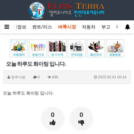
스
구인정보
렌트/리스
벼룩시장
자동차
부고
마이페
오늘 하루도 화이팅 입니다.
정주사랑
0
696
2025.05.01 00:24
오늘 하루도 화이팅 입니다.
0
0