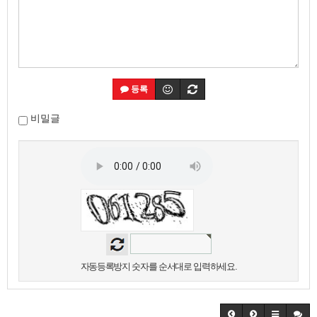
등록
비밀글
자동등록방지 숫자를 순서대로 입력하세요.