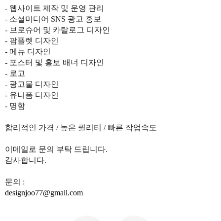
- 웹사이트 제작 및 운영 관리
- 소셜미디어 SNS 광고 홍보
- 브로슈어 및 카탈로그 디자인
- 팜플렛 디자인
- 메뉴 디자인
- 포스터 및 홍보 배너 디자인
- 로고
- 광고물 디자인
- 유니폼 디자인
- 명함
합리적인 가격 / 높은 퀄리티 / 빠른 작업속도
이메일로 문의 부탁 드립니다.
감사합니다.
문의 :
designjoo77@gmail.com