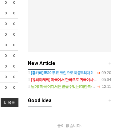
0
0
0
0
0
0
0
0
0
0
0
0
New Article
+
0
0
[홍카페] ‼$20 무료 코인으로 제공‼ 최대 20분 전화 운세 상담 시작하세요!
09.20
+3
0
0
[유씨아저씨] 미국에서 한국으로 귀국이사 여유롭게 준비해 보기
05.04
남여// 미국 어디서든 받을수있는! 대한 마사지 ~
12.11
+3
0
0
Good idea
+
목록
글이 없습니다.