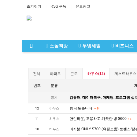
즐겨찾기
RSS 구독
유료광고
소돌책방
무빙세일
비즈니스
전체
아파트
콘도
하우스(12)
게스트하우스
번호
분류
컴퓨터, 데이터복구, 마케팅, 프로그램 설치,
공지
방 세놓습니다.
12
하우스
+
84
한인타운, 조용하고 깨끗한 방 $600
11
하우스
+
1
여자분 ONLY $700 (유틸포함) 토렌스/칼
10
하우스