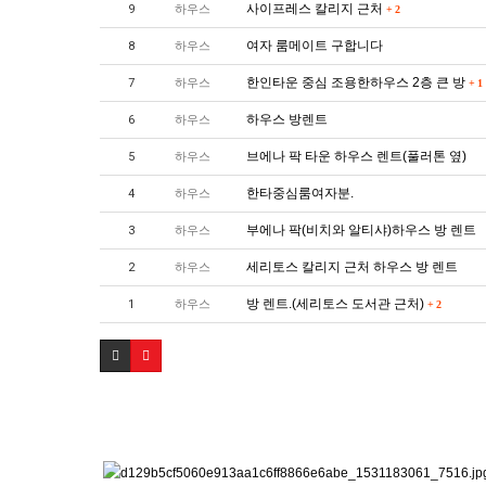
사이프레스 칼리지 근처
9
하우스
+
2
여자 룸메이트 구합니다
8
하우스
한인타운 중심 조용한하우스 2층 큰 방
7
하우스
+
1
하우스 방렌트
6
하우스
브에나 팍 타운 하우스 렌트(풀러톤 옆)
5
하우스
한타중심룸여자분.
4
하우스
부에나 팍(비치와 알티샤)하우스 방 렌트
3
하우스
세리토스 칼리지 근처 하우스 방 렌트
2
하우스
방 렌트.(세리토스 도서관 근처)
1
하우스
+
2