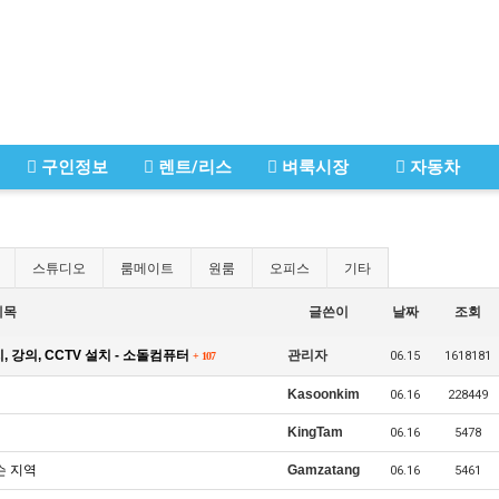
구인정보
렌트/리스
벼룩시장
자동차
스튜디오
룸메이트
원룸
오피스
기타
제목
글쓴이
날짜
조회
 강의, CCTV 설치 - 소돌컴퓨터
관리자
06.15
1618181
+
107
Kasoonkim
06.16
228449
KingTam
06.16
5478
슨 지역
Gamzatang
06.16
5461