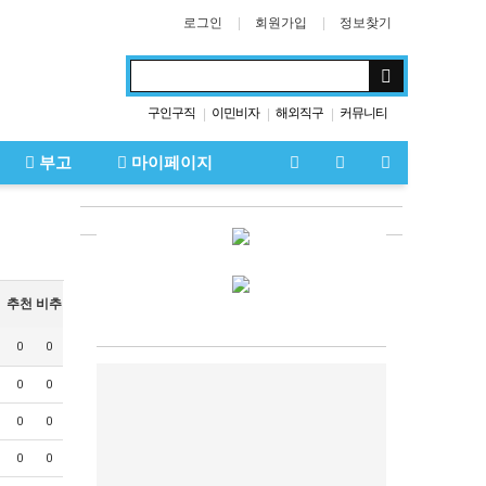
로그인
회원가입
정보찾기
구인구직
이민비자
해외직구
커뮤니티
|
|
|
부고
마이페이지
추천
비추
0
0
0
0
0
0
0
0